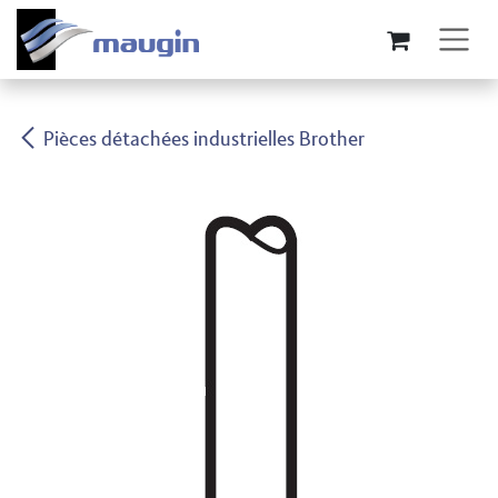
Se rendre au contenu
Pièces détachées industrielles Brother