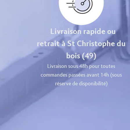
Livraison rapide ou
retrait à St Christophe du
bois (49)
Livraison sous 48h pour toutes
commandes passées avant 14h (sous
réserve de disponibilité)