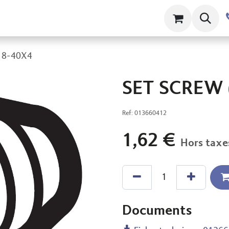
ts
Contact
À propos
Clams
18-40X4
SET SCREW 
Ref:
013660412
1,62
€
Hors taxe
Documents