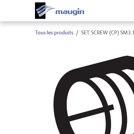
Se rendre au contenu
Produi
Tous les produits
SET SCREW (CP) SM3.