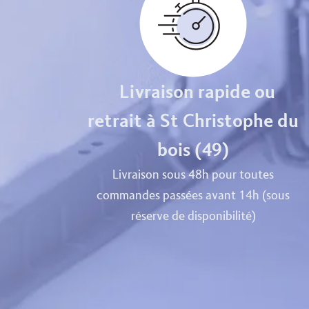
Livraison rapide ou
retrait à St Christophe du
bois (49)
Livraison sous 48h pour toutes
commandes passées avant 14h (sous
réserve de disponibilité)