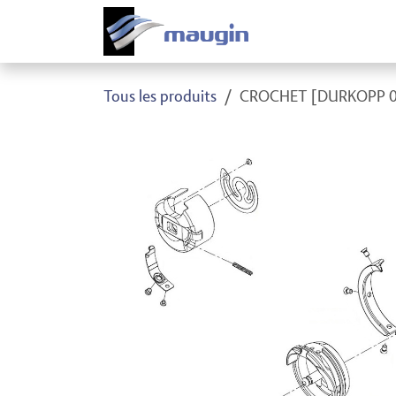
Se rendre au contenu
Produi
Tous les produits
CROCHET [DURKOPP 0