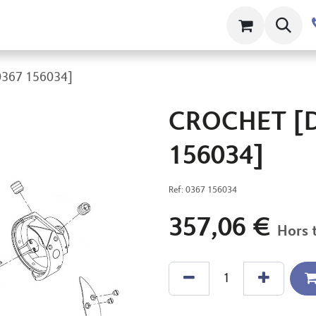
ts
Contact
À propos
Clams
367 156034]
CROCHET [
156034]
Ref:
0367 156034
357,06
€
Hors 