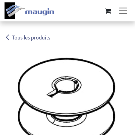
Se rendre au contenu
Tous les produits