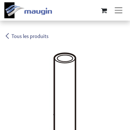
Se rendre au contenu
Tous les produits