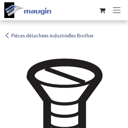
Se rendre au contenu
Pièces détachées industrielles Brother