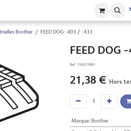
ts
Contact
À propos
Clams
rielles Brother
FEED DOG -403 / -433
FEED DOG -4
Ref:
159521001
21,38
€
Hors ta
Marque
:
Brother