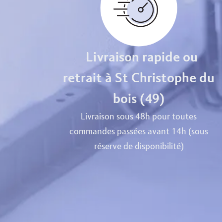
Livraison rapide ou
retrait à St Christophe du
bois (49)
Livraison sous 48h pour toutes
commandes passées avant 14h (sous
réserve de disponibilité)