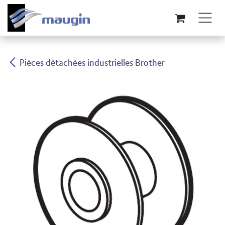
Se rendre au contenu
Pièces détachées industrielles Brother