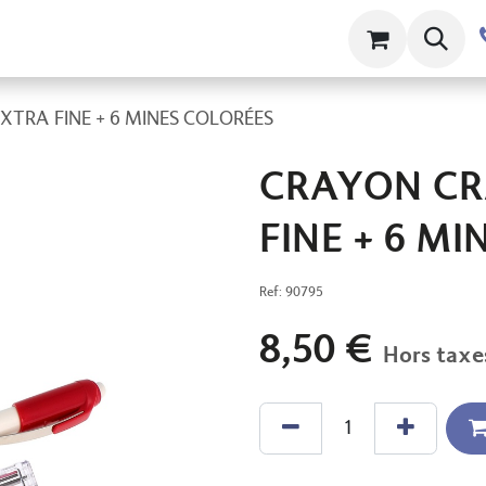
ts
Contact
À propos
Clams
XTRA FINE + 6 MINES COLORÉES
CRAYON CR
FINE + 6 M
Ref:
90795
8,50
€
Hors taxe