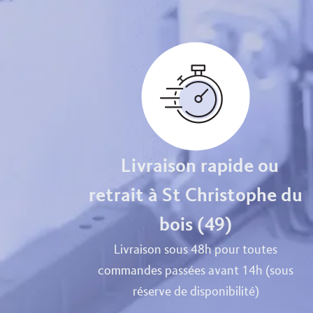
Livraison rapide ou
retrait à St Christophe du
bois (49)
Livraison sous 48h pour toutes
commandes passées avant 14h (sous
réserve de disponibilité)