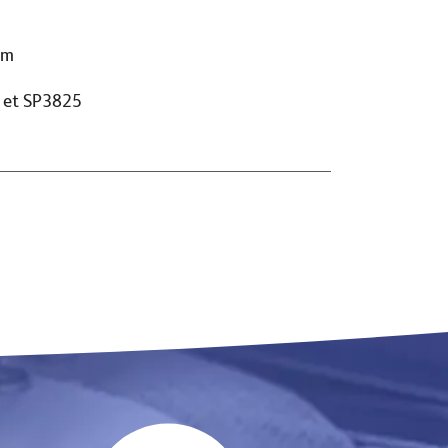
mm
5 et SP3825