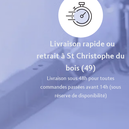
Livraison rapide ou
retrait à St Christophe du
bois (49)
Livraison sous 48h pour toutes
commandes passées avant 14h (sous
réserve de disponibilité)