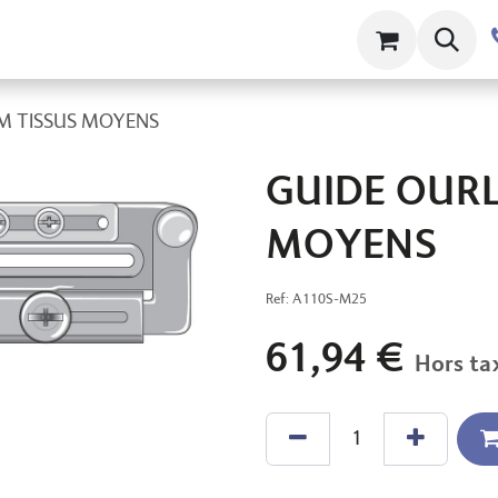
ts
Contact
À propos
Clams
M TISSUS MOYENS
GUIDE OURL
MOYENS
Ref:
A110S-M25
61,94
€
Hors ta