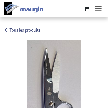
Se rendre au contenu
Tous les produits