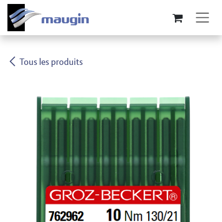
Se rendre au contenu
Tous les produits