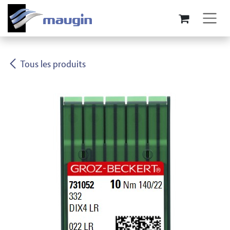
Se rendre au contenu
Tous les produits