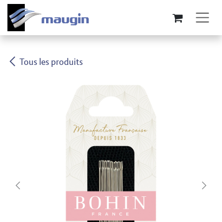
Se rendre au contenu
Tous les produits