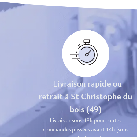
Livraison rapide ou
retrait à St Christophe du
bois (49)
Livraison sous 48h pour toutes
commandes passées avant 14h (sous