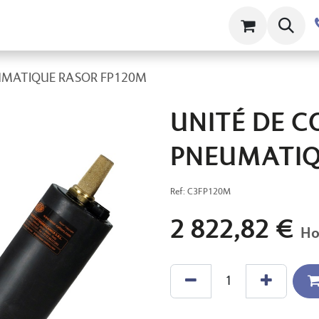
ts
Contact
À propos
Clams
UMATIQUE RASOR FP120M
UNITÉ DE C
PNEUMATIQ
Ref:
C3FP120M
2 822,82
€
Ho