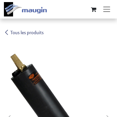
Se rendre au contenu
Tous les produits