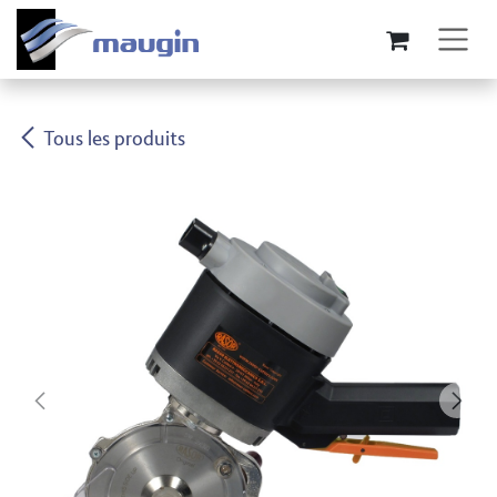
Se rendre au contenu
Tous les produits