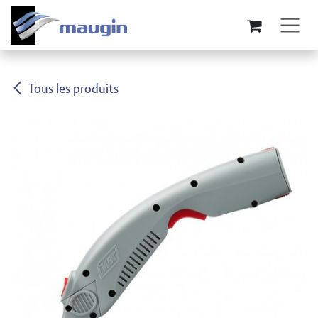
Se rendre au contenu
Tous les produits