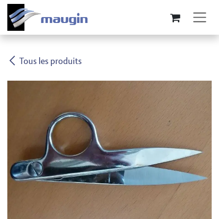
Se rendre au contenu
Tous les produits