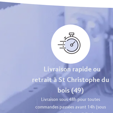
Livraison rapide ou
retrait à St Christophe du
bois (49)
Livraison sous 48h pour toutes
commandes passées avant 14h (sous