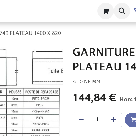
ts
Contact
À propos
Clams
749 PLATEAU 1400 X 820
GARNITURE 
PLATEAU 14
Ref:
COV.H.PR74
144,84
€
Hors 