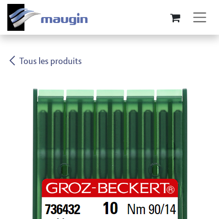
Se rendre au contenu
Tous les produits