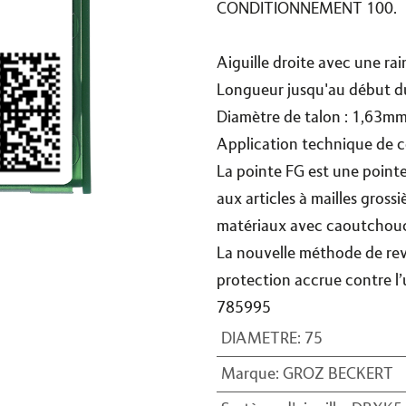
CONDITIONNEMENT 100.
Aiguille droite avec une ra
Longueur jusqu'au début d
Diamètre de talon : 1,63m
Application technique de c
La pointe FG est une point
aux articles à mailles gross
matériaux avec caoutchouc
La nouvelle méthode de rev
protection accrue contre l’u
785995
DIAMETRE
:
75
Marque
:
GROZ BECKERT