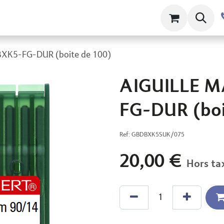
ts
Contact
À propos
Clams
XK5-FG-DUR (boite de 100)
AIGUILLE 
FG-DUR (boi
Ref:
GBDBXK5SUK/075
20,00
€
Hors ta