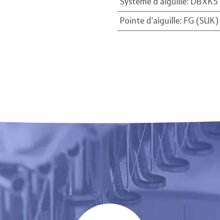
Système d'aiguille
:
DBXK5
Pointe d'aiguille
:
FG (SUK)