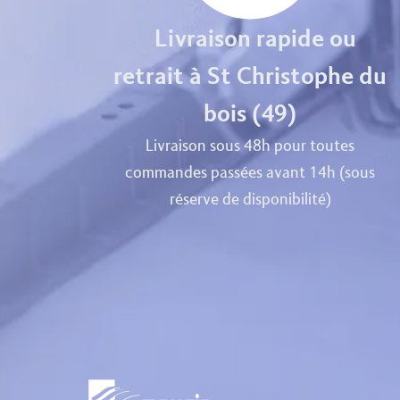
Livraison rapide ou
retrait à St Christophe du
bois (49)
Livraison sous 48h pour toutes
commandes passées avant 14h (sous
réserve de disponibilité)