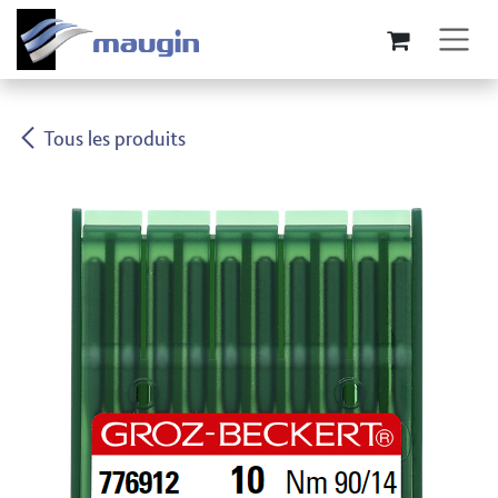
Se rendre au contenu
Tous les produits