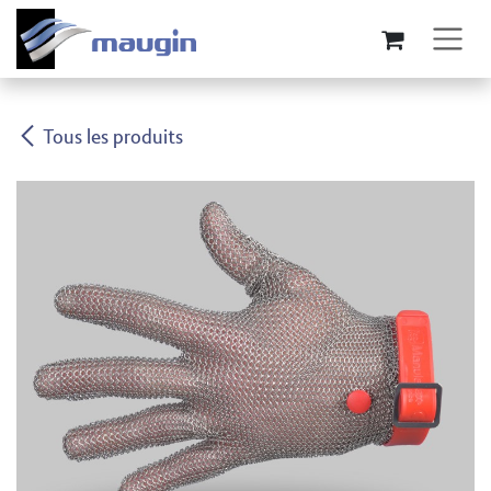
Se rendre au contenu
Tous les produits