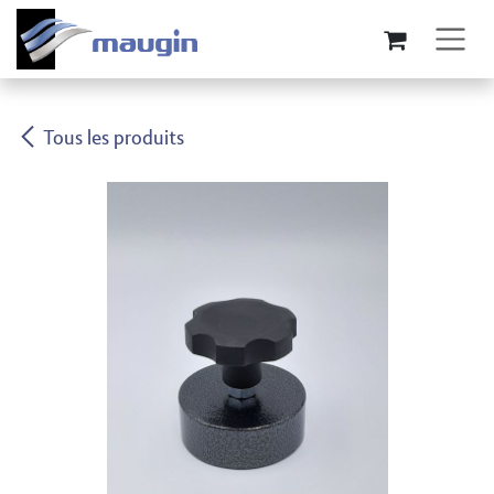
Se rendre au contenu
Tous les produits