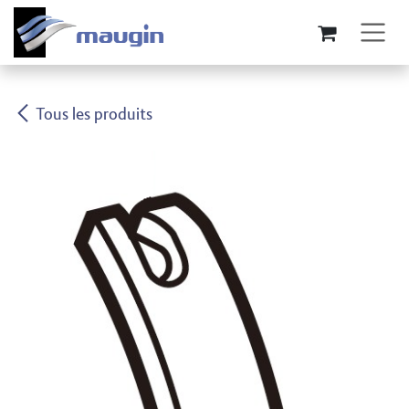
Se rendre au contenu
Tous les produits