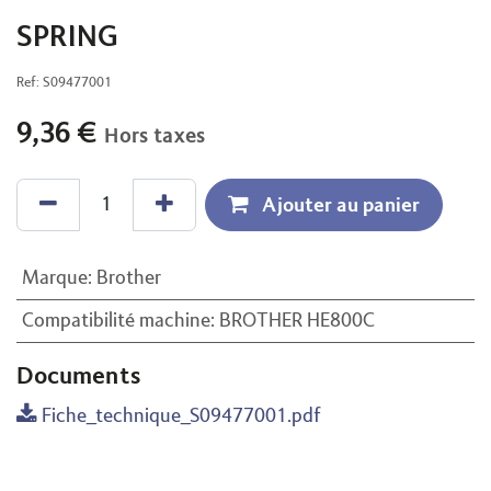
SPRING
Ref:
S09477001
9,36
€
Hors taxes
Ajouter au panier
Marque
:
Brother
Compatibilité machine
:
BROTHER HE800C
Documents
Fiche_technique_S09477001.pdf