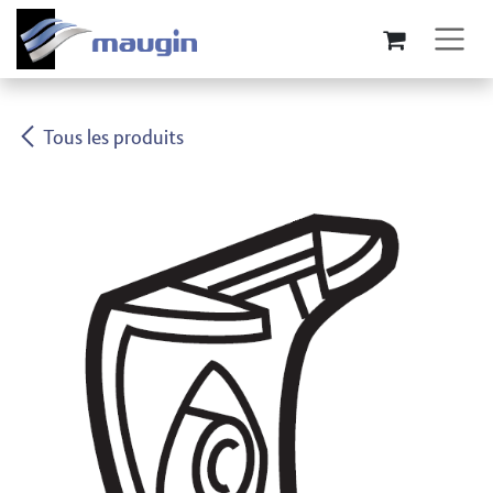
Se rendre au contenu
Tous les produits