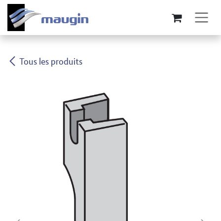
Se rendre au contenu
Tous les produits