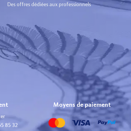
Des offres dédiées aux professionnels
ient
Moyens de paiement
er
65 85 32