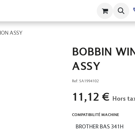
ts
Contact
À propos
Clams
ION ASSY
BOBBIN WI
ASSY
Ref:
SA1994102
11,12
€
Hors ta
COMPATIBILITÉ MACHINE