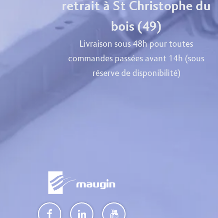
retrait à St Christophe du
bois (49)
Livraison sous 48h pour toutes
commandes passées avant 14h (sous
réserve de disponibilité)