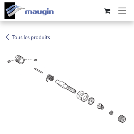
Se rendre au contenu
Tous les produits