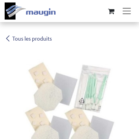
Se rendre au contenu
Tous les produits