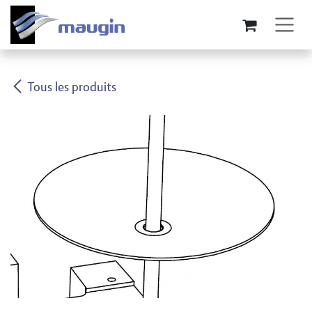
Se rendre au contenu
Tous les produits