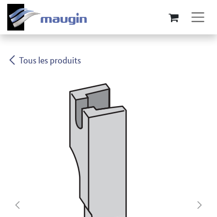
Se rendre au contenu
Tous les produits