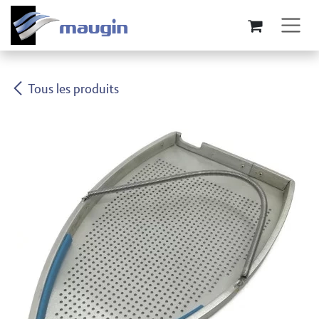
Se rendre au contenu
Tous les produits