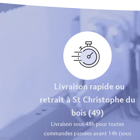
Livraison rapide ou
retrait à St Christophe du
bois (49)
Livraison sous 48h pour toutes
commandes passées avant 14h (sous