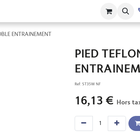
ts
Contact
À propos
Clams
- DBLE ENTRAINEMENT
PIED TEFLON
ENTRAINE
Ref:
ST35W NF
16,13
€
Hors ta