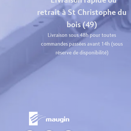
Livraison rapide ou
retrait à St Christophe du
bois (49)
Livraison sous 48h pour toutes
commandes passées avant 14h (sous
réserve de disponibilité)