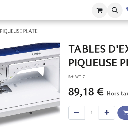
ts
Contact
À propos
Clams
 PIQUEUSE PLATE
TABLES D'
PIQUEUSE P
Ref:
WT17
89,18
€
Hors ta