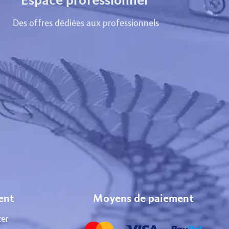
Espace professionnel
Des offres dédiées aux professionnels
ient
Moyens de paiement
er