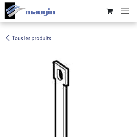
Se rendre au contenu
Tous les produits