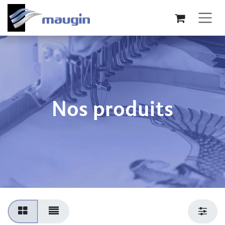
Se rendre au contenu
Nos produits